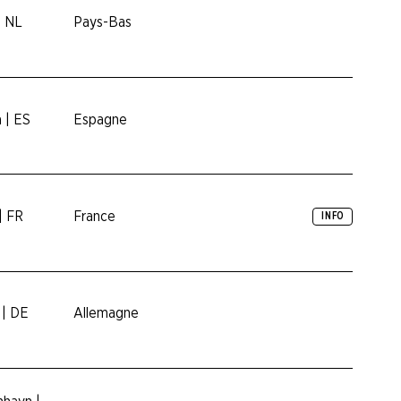
| NL
Pays-Bas
a | ES
Espagne
| FR
France
INFO
 | DE
Allemagne