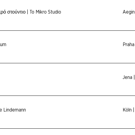
κρό στούντιο | To Mikro Studio
Aegin
tum
Praha
Jena 
ie Lindemann
Köln 