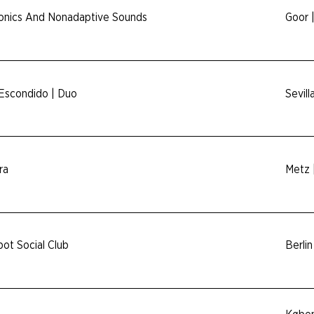
nics And Nonadaptive Sounds
Goor 
 Escondido | Duo
Sevill
ra
Metz 
pot Social Club
Berlin