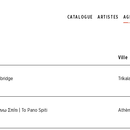
CATALOGUE
ARTISTES
AG
Ville
bridge
Tríkal
νω Σπίτι | To Pano Spiti
Athèn