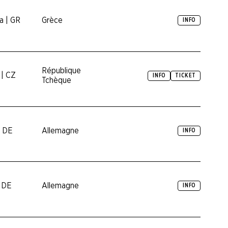
a | GR
Grèce
INFO
République
 | CZ
INFO
TICKET
Tchèque
| DE
Allemagne
INFO
| DE
Allemagne
INFO