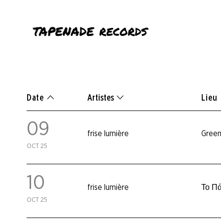
Date
Artistes
Lieu
09
frise lumière
Green
OCT 25
10
frise lumière
Το Πά
OCT 25