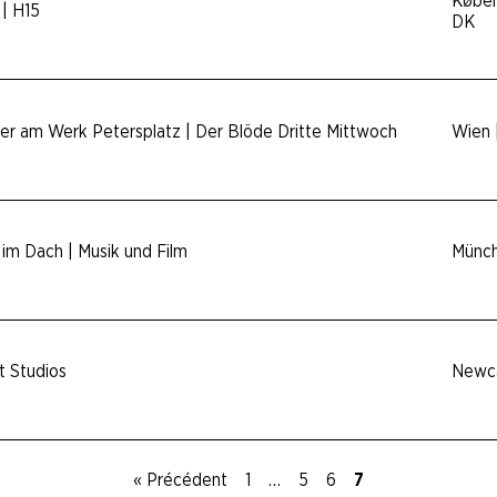
Køben
 | H15
DK
er am Werk Petersplatz | Der Blöde Dritte Mittwoch
Wien 
 im Dach | Musik und Film
Münch
t Studios
Newca
« Précédent
1
…
5
6
7