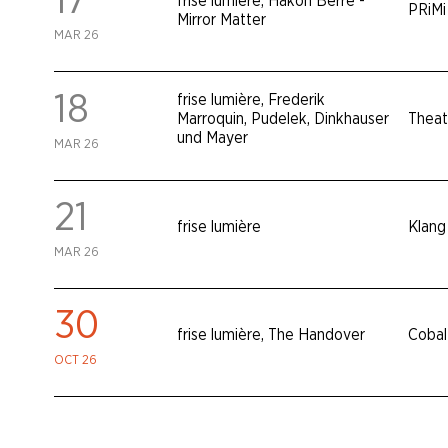
17
frise lumière
,
Håkon Berre -
PRiMi
Mirror Matter
MAR 26
18
frise lumière
,
Frederik
Marroquin
,
Pudelek, Dinkhauser
Theat
und Mayer
MAR 26
21
frise lumière
Klang
MAR 26
30
frise lumière
,
The Handover
Cobal
OCT 26