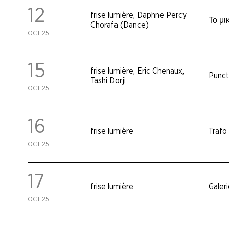
12
frise lumière
,
Daphne Percy
Το μι
Chorafa (Dance)
OCT 25
15
frise lumière
,
Eric Chenaux
,
Punc
Tashi Dorji
OCT 25
16
frise lumière
Trafo
OCT 25
17
frise lumière
Galer
OCT 25