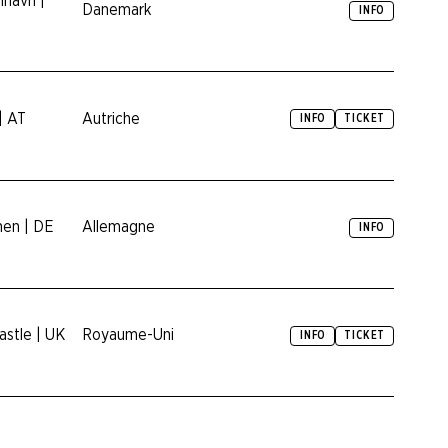
havn |
Danemark
INFO
| AT
Autriche
INFO
TICKET
en | DE
Allemagne
INFO
stle | UK
Royaume-Uni
INFO
TICKET