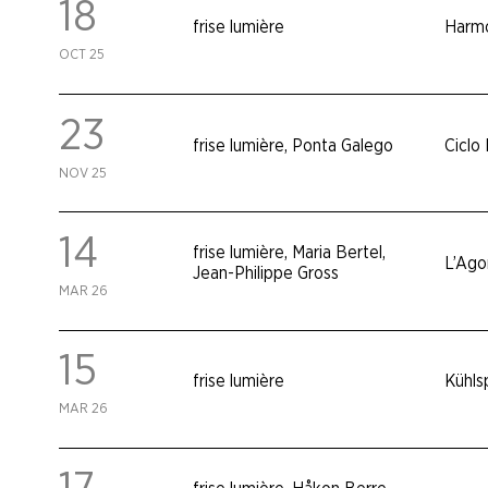
18
frise lumière
Harmo
OCT 25
23
frise lumière
,
Ponta Galego
Ciclo
NOV 25
14
frise lumière
,
Maria Bertel
,
L’Ago
Jean-Philippe Gross
MAR 26
15
frise lumière
Kühls
MAR 26