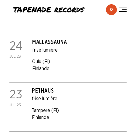
0
Togg
men
MALLASSAUNA
24
frise lumière
JUL 23
Oulu (FI)
Finlande
PETHAUS
23
frise lumière
JUL 23
Tampere (FI)
Finlande