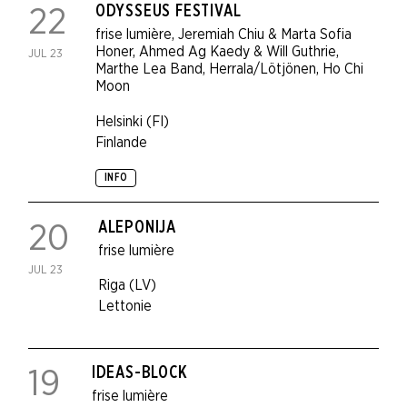
ODYSSEUS FESTIVAL
22
frise lumière
,
Jeremiah Chiu & Marta Sofia
Honer
,
Ahmed Ag Kaedy & Will Guthrie
,
JUL 23
Marthe Lea Band
,
Herrala/Lötjönen
,
Ho Chi
Moon
Helsinki (FI)
Finlande
INFO
ALEPONIJA
20
frise lumière
JUL 23
Riga (LV)
Lettonie
IDEAS-BLOCK
19
frise lumière