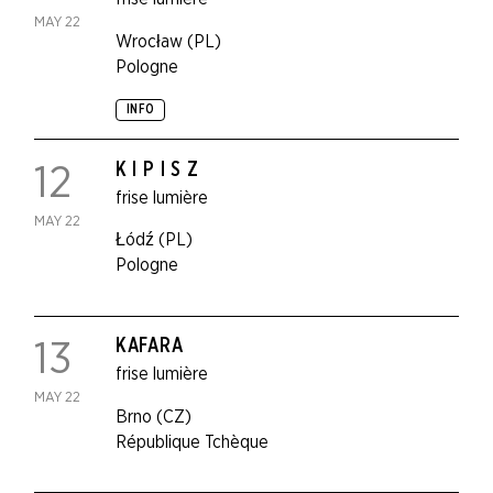
MAY 22
Wrocław (PL)
Pologne
INFO
K I P I S Z
12
frise lumière
MAY 22
Łódź (PL)
Pologne
KAFARA
13
frise lumière
MAY 22
Brno (CZ)
République Tchèque