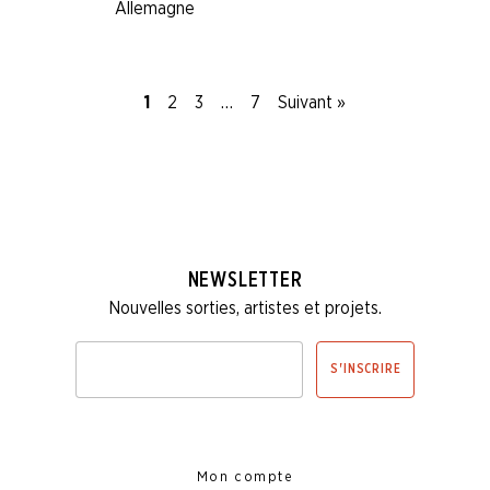
Allemagne
1
2
3
…
7
Suivant »
NEWSLETTER
Nouvelles sorties, artistes et projets.
Veuillez
S'INSCRIRE
renseigner
votre
adresse
email
pour
vous
Mon compte