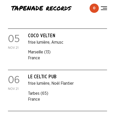
0
Togg
men
COCO VELTEN
05
frise lumière
,
Amusc
NOV 21
Marseille (13)
France
LE CELTIC PUB
06
frise lumière
,
Noël Flantier
NOV 21
Tarbes (65)
France