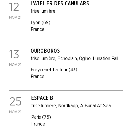
L’ATELIER DES CANULARS
12
frise lumière
NOV 21
Lyon (69)
France
OUROBOROS
13
frise lumière
,
Echoplain
,
Ogino
,
Lunation Fall
NOV 21
Freycenet La Tour (43)
France
ESPACE B
25
frise lumière
,
Nordkapp
,
A Burial At Sea
NOV 21
Paris (75)
France