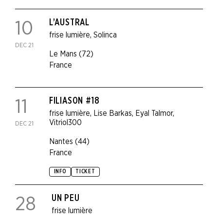
L’AUSTRAL
10
frise lumière
,
Solinca
DEC 21
Le Mans (72)
France
FILIASON #18
11
frise lumière
,
Lise Barkas
,
Eyal Talmor
,
Vitriol300
DEC 21
Nantes (44)
France
INFO
TICKET
UN PEU
28
frise lumière