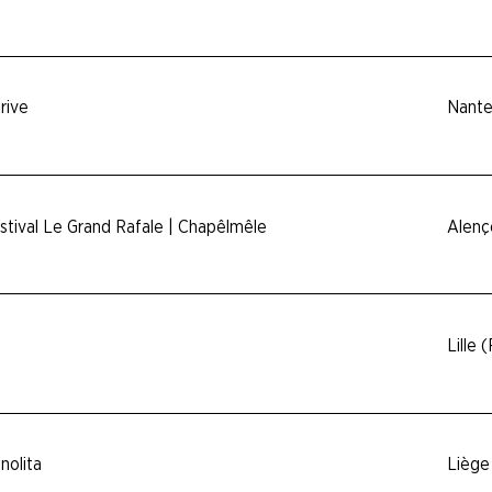
rive
Nante
stival Le Grand Rafale | Chapêlmêle
Alenç
Lille 
nolita
Liège