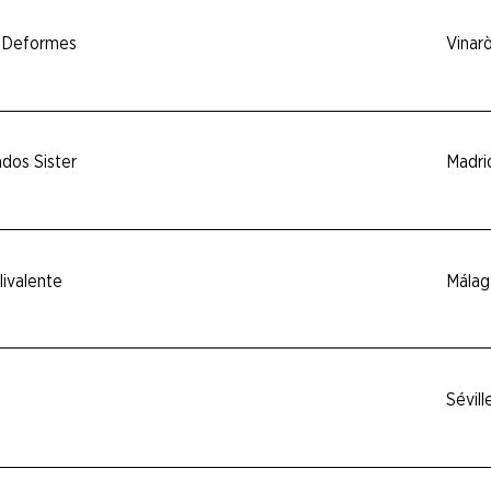
 Deformes
Vinar
dos Sister
Madri
livalente
Málag
Sévill