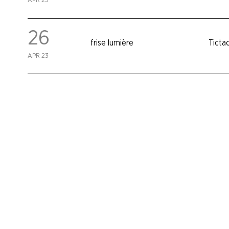
APR 23
26
frise lumière
Ticta
APR 23